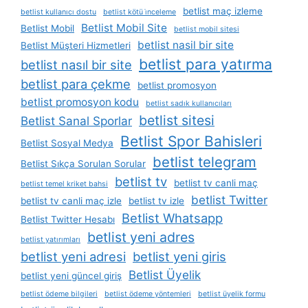
betlist maç izleme
betlist kullanıcı dostu
betlist kötü i̇nceleme
Betlist Mobil Site
Betlist Mobil
betlist mobil sitesi
betlist nasil bir site
Betlist Müşteri Hizmetleri
betlist para yatırma
betlist nasıl bir site
betlist para çekme
betlist promosyon
betlist promosyon kodu
betlist sadık kullanıcıları
betlist sitesi
Betlist Sanal Sporlar
Betlist Spor Bahisleri
Betlist Sosyal Medya
betlist telegram
Betlist Sıkça Sorulan Sorular
betlist tv
betlist tv canli maç
betlist temel kriket bahsi
betlist Twitter
betlist tv canli maç izle
betlist tv izle
Betlist Whatsapp
Betlist Twitter Hesabı
betlist yeni adres
betlist yatırımları
betlist yeni adresi
betlist yeni giris
Betlist Üyelik
betlist yeni güncel giriş
betlist ödeme bilgileri
betlist ödeme yöntemleri
betlist üyelik formu