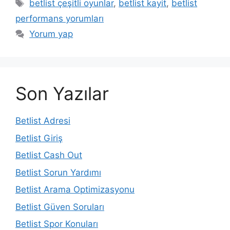
Etiketler
betlist çeşitli oyunlar
,
betlist kayit
,
betlist
performans yorumları
Yorum yap
Son Yazılar
Betlist Adresi
Betlist Giriş
Betlist Cash Out
Betlist Sorun Yardımı
Betlist Arama Optimizasyonu
Betlist Güven Soruları
Betlist Spor Konuları