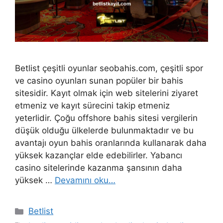
Betlist çeşitli oyunlar seobahis.com, çeşitli spor
ve casino oyunları sunan popüler bir bahis
sitesidir. Kayıt olmak için web sitelerini ziyaret
etmeniz ve kayıt sürecini takip etmeniz
yeterlidir. Çoğu offshore bahis sitesi vergilerin
düşük olduğu ülkelerde bulunmaktadır ve bu
avantajı oyun bahis oranlarında kullanarak daha
yüksek kazançlar elde edebilirler. Yabancı
casino sitelerinde kazanma şansının daha
yüksek …
Devamını oku…
Kategoriler
Betlist