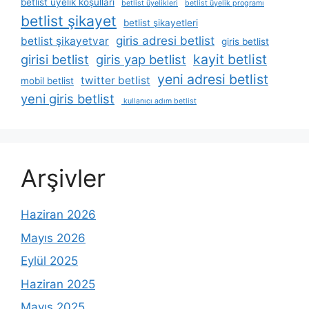
betlist üyelik koşulları
betlist üyelikleri
betlist üyelik programı
betlist şikayet
betlist şikayetleri
giris adresi betlist
betlist şikayetvar
giris betlist
kayit betlist
girisi betlist
giris yap betlist
yeni adresi betlist
twitter betlist
mobil betlist
yeni giris betlist
kullanıcı adım betlist
Arşivler
Haziran 2026
Mayıs 2026
Eylül 2025
Haziran 2025
Mayıs 2025