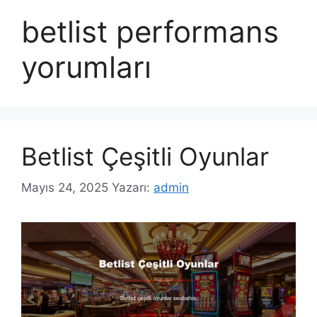
betlist performans
yorumları
Betlist Çeşitli Oyunlar
Mayıs 24, 2025
Yazarı:
admin