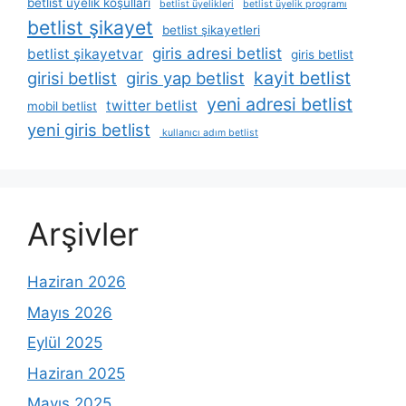
betlist üyelik koşulları
betlist üyelikleri
betlist üyelik programı
betlist şikayet
betlist şikayetleri
giris adresi betlist
betlist şikayetvar
giris betlist
kayit betlist
girisi betlist
giris yap betlist
yeni adresi betlist
twitter betlist
mobil betlist
yeni giris betlist
kullanıcı adım betlist
Arşivler
Haziran 2026
Mayıs 2026
Eylül 2025
Haziran 2025
Mayıs 2025