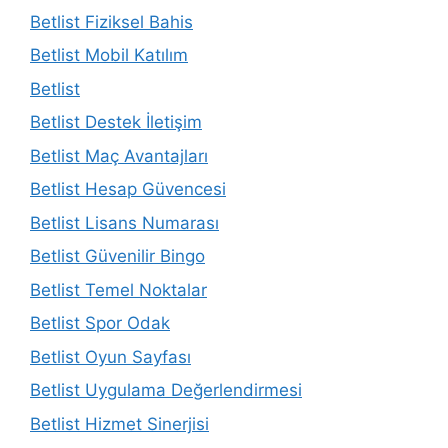
Betlist Fiziksel Bahis
Betlist Mobil Katılım
Betlist
Betlist Destek İletişim
Betlist Maç Avantajları
Betlist Hesap Güvencesi
Betlist Lisans Numarası
Betlist Güvenilir Bingo
Betlist Temel Noktalar
Betlist Spor Odak
Betlist Oyun Sayfası
Betlist Uygulama Değerlendirmesi
Betlist Hizmet Sinerjisi