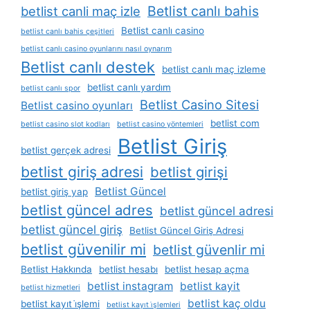
Betlist canlı bahis
betlist canli maç izle
Betlist canlı casino
betlist canlı bahis çeşitleri
betlist canlı casino oyunlarını nasıl oynarım
Betlist canlı destek
betlist canlı maç izleme
betlist canlı yardım
betlist canlı spor
Betlist Casino Sitesi
Betlist casino oyunları
betlist com
betlist casino slot kodları
betlist casino yöntemleri
Betlist Giriş
betlist gerçek adresi
betlist giriş adresi
betlist girişi
Betlist Güncel
betlist giriş yap
betlist güncel adres
betlist güncel adresi
betlist güncel giriş
Betlist Güncel Giriş Adresi
betlist güvenilir mi
betlist güvenlir mi
Betlist Hakkında
betlist hesabı
betlist hesap açma
betlist instagram
betlist kayit
betlist hizmetleri
betlist kaç oldu
betlist kayıt i̇şlemi
betlist kayıt i̇şlemleri