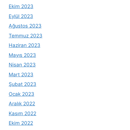
Ekim 2023
Eylül 2023
Ağustos 2023
Temmuz 2023
Haziran 2023
Mayıs 2023
Nisan 2023
Mart 2023
Şubat 2023
Ocak 2023
Aralık 2022
Kasım 2022
Ekim 2022