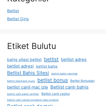
Betlist
Betlist Giriş
Etiket Bulutu
betlist
betlist adres
bahis sitesi betlist
betlist adresi
betlist bahis
Betlist Bahis Sitesi
betlist bahis yatırmak
betlist bonus
Betlist Bonusları
betlist blackjack oyunu
Betlist canlı bahis
betlist canli maç izle
Betlist canlı casino
betlist canlı bahis çeşitleri
betlist canlı casino oyunlarını nasıl oynarım