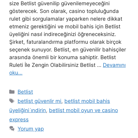
size Betlist güvenilip güvenilemeyeceğini
gösterecek. Son olarak, casino topluluğunda
rulet gibi sorgulamalar yaparken nelere dikkat
etmeniz gerektiğini ve mobil bahis için Betlist
üyeliğini nasıl indireceğinizi öğreneceksiniz.
Şirket, faturalandırma platformu olarak birçok
seçenek sunuyor. Betlist, en güvenilir bahisçiler
arasında önemli bir konuma sahiptir. Betlist
Ruleti İle Zengin Olabilirsiniz Betlist …
Devamını
oku…
Kategoriler
Betlist
Etiketler
betlist güvenlir mi
,
betlist mobil bahis
üyeliğini i̇ndirin
,
betlist mobil oyun ve casino
express
Yorum yap