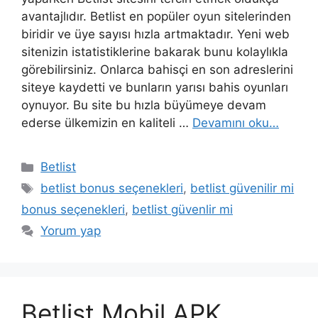
avantajlıdır. Betlist en popüler oyun sitelerinden
biridir ve üye sayısı hızla artmaktadır. Yeni web
sitenizin istatistiklerine bakarak bunu kolaylıkla
görebilirsiniz. Onlarca bahisçi en son adreslerini
siteye kaydetti ve bunların yarısı bahis oyunları
oynuyor. Bu site bu hızla büyümeye devam
ederse ülkemizin en kaliteli …
Devamını oku…
Kategoriler
Betlist
Etiketler
betlist bonus seçenekleri
,
betlist güvenilir mi
bonus seçenekleri
,
betlist güvenlir mi
Yorum yap
Betlist Mobil APK