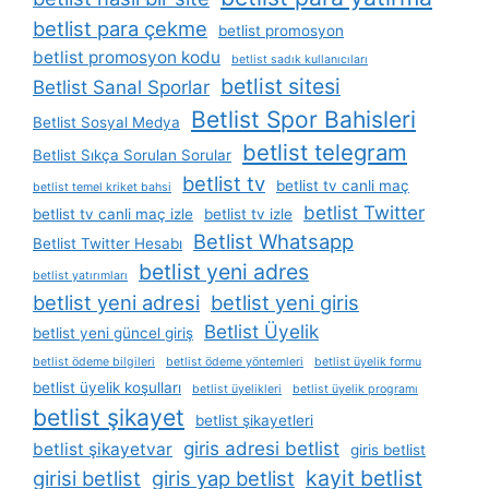
betlist para çekme
betlist promosyon
betlist promosyon kodu
betlist sadık kullanıcıları
betlist sitesi
Betlist Sanal Sporlar
Betlist Spor Bahisleri
Betlist Sosyal Medya
betlist telegram
Betlist Sıkça Sorulan Sorular
betlist tv
betlist tv canli maç
betlist temel kriket bahsi
betlist Twitter
betlist tv canli maç izle
betlist tv izle
Betlist Whatsapp
Betlist Twitter Hesabı
betlist yeni adres
betlist yatırımları
betlist yeni adresi
betlist yeni giris
Betlist Üyelik
betlist yeni güncel giriş
betlist ödeme bilgileri
betlist ödeme yöntemleri
betlist üyelik formu
betlist üyelik koşulları
betlist üyelikleri
betlist üyelik programı
betlist şikayet
betlist şikayetleri
giris adresi betlist
betlist şikayetvar
giris betlist
kayit betlist
girisi betlist
giris yap betlist