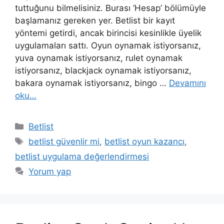
tuttuğunu bilmelisiniz. Burası ‘Hesap’ bölümüyle
başlamanız gereken yer. Betlist bir kayıt
yöntemi getirdi, ancak birincisi kesinlikle üyelik
uygulamaları sattı. Oyun oynamak istiyorsanız,
yuva oynamak istiyorsanız, rulet oynamak
istiyorsanız, blackjack oynamak istiyorsanız,
bakara oynamak istiyorsanız, bingo …
Devamını
oku…
Kategoriler
Betlist
Etiketler
betlist güvenlir mi
,
betlist oyun kazancı
,
betlist uygulama değerlendirmesi
Yorum yap