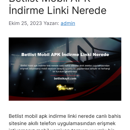
İndirme Linki Nerede
Ekim 25, 2023
Yazarı:
admin
Betlist mobil apk indirme linki nerede canlı bahis
sitesine akıllı telefon uygulamasından erişmek