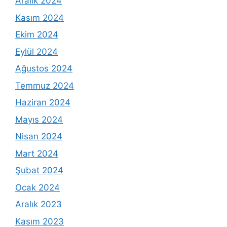
Aralık 2024
Kasım 2024
Ekim 2024
Eylül 2024
Ağustos 2024
Temmuz 2024
Haziran 2024
Mayıs 2024
Nisan 2024
Mart 2024
Şubat 2024
Ocak 2024
Aralık 2023
Kasım 2023