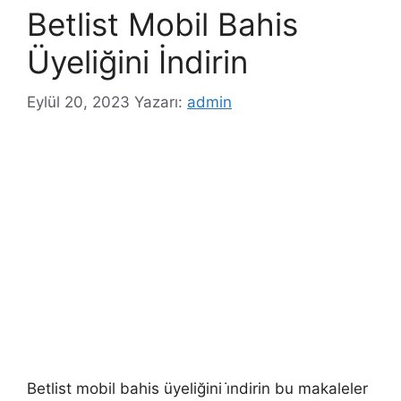
Betlist Mobil Bahis
Üyeliğini İndirin
Eylül 20, 2023
Yazarı:
admin
Betlist mobil bahis üyeliğini i̇ndirin bu makaleler