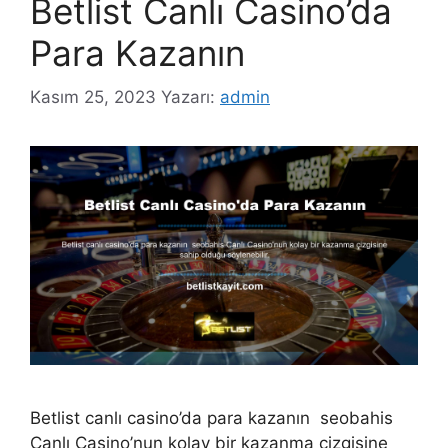
Betlist Canlı Casino’da
Para Kazanın
Kasım 25, 2023
Yazarı:
admin
Betlist canlı casino’da para kazanın seobahis
Canlı Casino’nun kolay bir kazanma çizgisine