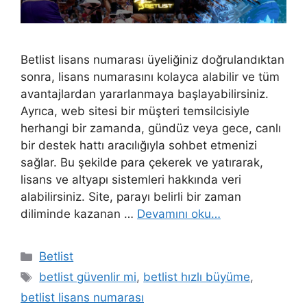
Betlist lisans numarası üyeliğiniz doğrulandıktan
sonra, lisans numarasını kolayca alabilir ve tüm
avantajlardan yararlanmaya başlayabilirsiniz.
Ayrıca, web sitesi bir müşteri temsilcisiyle
herhangi bir zamanda, gündüz veya gece, canlı
bir destek hattı aracılığıyla sohbet etmenizi
sağlar. Bu şekilde para çekerek ve yatırarak,
lisans ve altyapı sistemleri hakkında veri
alabilirsiniz. Site, parayı belirli bir zaman
diliminde kazanan …
Devamını oku…
Kategoriler
Betlist
Etiketler
betlist güvenlir mi
,
betlist hızlı büyüme
,
betlist lisans numarası