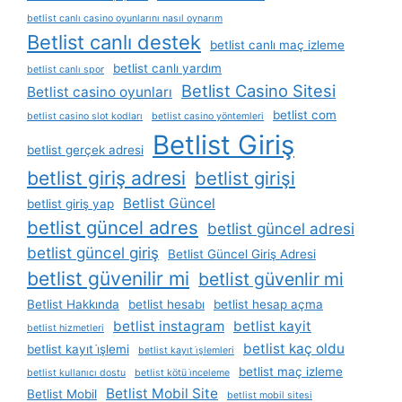
betlist canlı casino oyunlarını nasıl oynarım
Betlist canlı destek
betlist canlı maç izleme
betlist canlı yardım
betlist canlı spor
Betlist Casino Sitesi
Betlist casino oyunları
betlist com
betlist casino slot kodları
betlist casino yöntemleri
Betlist Giriş
betlist gerçek adresi
betlist giriş adresi
betlist girişi
Betlist Güncel
betlist giriş yap
betlist güncel adres
betlist güncel adresi
betlist güncel giriş
Betlist Güncel Giriş Adresi
betlist güvenilir mi
betlist güvenlir mi
Betlist Hakkında
betlist hesabı
betlist hesap açma
betlist instagram
betlist kayit
betlist hizmetleri
betlist kaç oldu
betlist kayıt i̇şlemi
betlist kayıt i̇şlemleri
betlist maç izleme
betlist kullanıcı dostu
betlist kötü i̇nceleme
Betlist Mobil Site
Betlist Mobil
betlist mobil sitesi