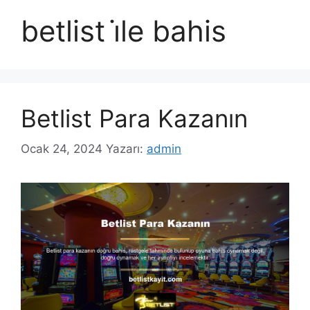
betlist i̇le bahis
Betlist Para Kazanın
Ocak 24, 2024
Yazarı:
admin