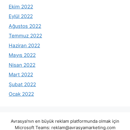
Ekim 2022
Eylül 2022
Ağustos 2022
Temmuz 2022
Haziran 2022
Mayıs 2022
Nisan 2022
Mart 2022
Şubat 2022
Ocak 2022
Avrasya'nın en büyük reklam platformunda olmak için
Microsoft Teams:
reklam@avrasyamarketing.com