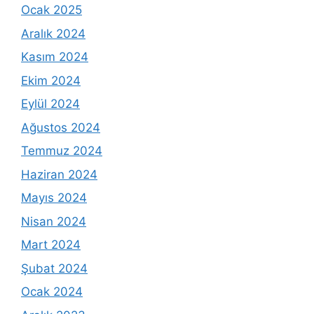
Ocak 2025
Aralık 2024
Kasım 2024
Ekim 2024
Eylül 2024
Ağustos 2024
Temmuz 2024
Haziran 2024
Mayıs 2024
Nisan 2024
Mart 2024
Şubat 2024
Ocak 2024