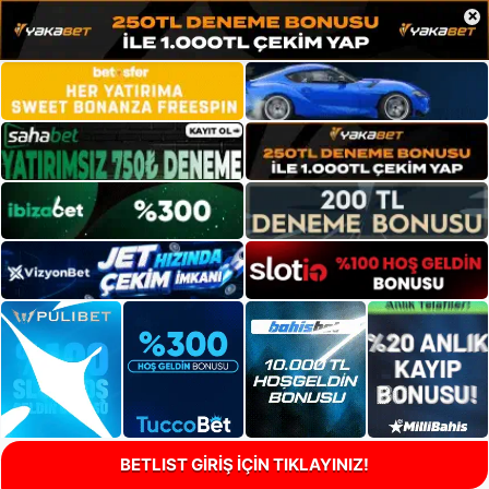
×
BETLIST GİRİŞ İÇİN TIKLAYINIZ!