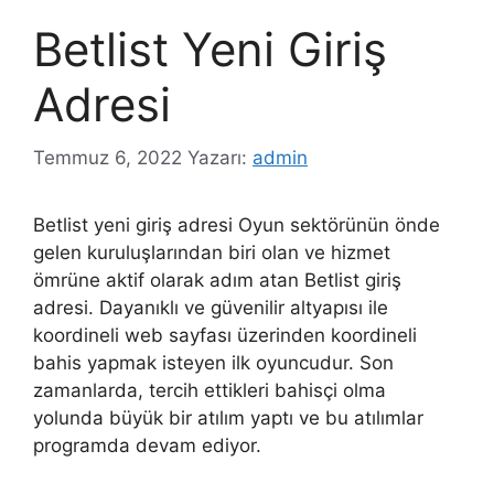
Betlist Yeni Giriş
Adresi
Temmuz 6, 2022
Yazarı:
admin
Betlist yeni giriş adresi Oyun sektörünün önde
gelen kuruluşlarından biri olan ve hizmet
ömrüne aktif olarak adım atan Betlist giriş
adresi. Dayanıklı ve güvenilir altyapısı ile
koordineli web sayfası üzerinden koordineli
bahis yapmak isteyen ilk oyuncudur. Son
zamanlarda, tercih ettikleri bahisçi olma
yolunda büyük bir atılım yaptı ve bu atılımlar
programda devam ediyor.