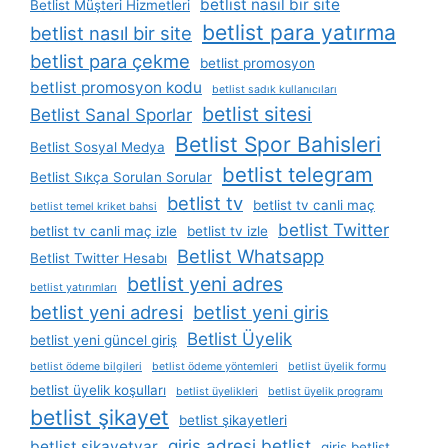
betlist nasil bir site
Betlist Müşteri Hizmetleri
betlist para yatırma
betlist nasıl bir site
betlist para çekme
betlist promosyon
betlist promosyon kodu
betlist sadık kullanıcıları
betlist sitesi
Betlist Sanal Sporlar
Betlist Spor Bahisleri
Betlist Sosyal Medya
betlist telegram
Betlist Sıkça Sorulan Sorular
betlist tv
betlist tv canli maç
betlist temel kriket bahsi
betlist Twitter
betlist tv canli maç izle
betlist tv izle
Betlist Whatsapp
Betlist Twitter Hesabı
betlist yeni adres
betlist yatırımları
betlist yeni adresi
betlist yeni giris
Betlist Üyelik
betlist yeni güncel giriş
betlist ödeme bilgileri
betlist ödeme yöntemleri
betlist üyelik formu
betlist üyelik koşulları
betlist üyelikleri
betlist üyelik programı
betlist şikayet
betlist şikayetleri
giris adresi betlist
betlist şikayetvar
giris betlist