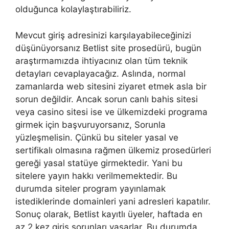
olduğunca kolaylaştırabiliriz.
Mevcut giriş adresinizi karşılayabileceğinizi
düşünüyorsanız Betlist site prosedürü, bugün
araştırmamızda ihtiyacınız olan tüm teknik
detayları cevaplayacağız. Aslında, normal
zamanlarda web sitesini ziyaret etmek asla bir
sorun değildir. Ancak sorun canlı bahis sitesi
veya casino sitesi ise ve ülkemizdeki programa
girmek için başvuruyorsanız, Sorunla
yüzleşmelisin. Çünkü bu siteler yasal ve
sertifikalı olmasına rağmen ülkemiz prosedürleri
gereği yasal statüye girmektedir. Yani bu
sitelere yayın hakkı verilmemektedir. Bu
durumda siteler program yayınlamak
istediklerinde domainleri yani adresleri kapatılır.
Sonuç olarak, Betlist kayıtlı üyeler, haftada en
az 2 kez giriş sorunları yaşarlar. Bu durumda,