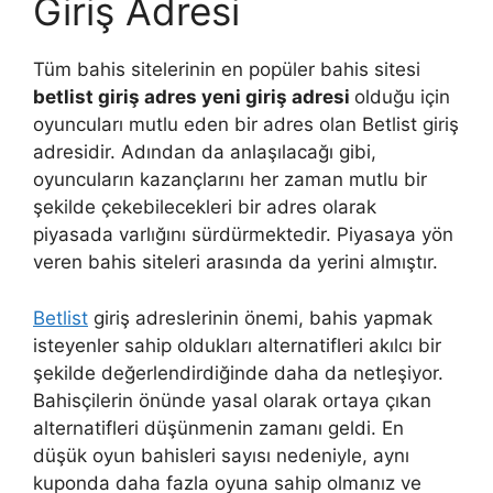
Giriş Adresi
Tüm bahis sitelerinin en popüler bahis sitesi
betlist giriş adres yeni giriş adresi
olduğu için
oyuncuları mutlu eden bir adres olan Betlist giriş
adresidir. Adından da anlaşılacağı gibi,
oyuncuların kazançlarını her zaman mutlu bir
şekilde çekebilecekleri bir adres olarak
piyasada varlığını sürdürmektedir. Piyasaya yön
veren bahis siteleri arasında da yerini almıştır.
Betlist
giriş adreslerinin önemi, bahis yapmak
isteyenler sahip oldukları alternatifleri akılcı bir
şekilde değerlendirdiğinde daha da netleşiyor.
Bahisçilerin önünde yasal olarak ortaya çıkan
alternatifleri düşünmenin zamanı geldi. En
düşük oyun bahisleri sayısı nedeniyle, aynı
kuponda daha fazla oyuna sahip olmanız ve