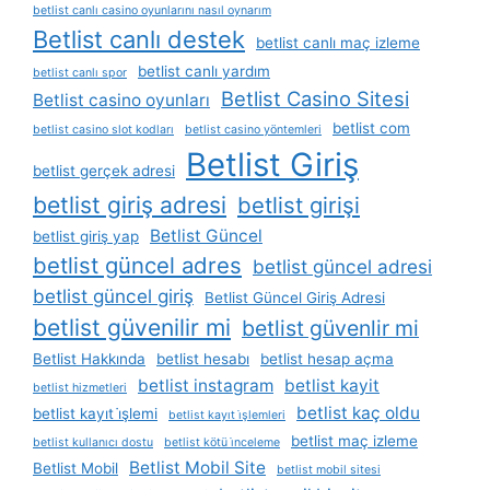
betlist canlı casino oyunlarını nasıl oynarım
Betlist canlı destek
betlist canlı maç izleme
betlist canlı yardım
betlist canlı spor
Betlist Casino Sitesi
Betlist casino oyunları
betlist com
betlist casino slot kodları
betlist casino yöntemleri
Betlist Giriş
betlist gerçek adresi
betlist giriş adresi
betlist girişi
Betlist Güncel
betlist giriş yap
betlist güncel adres
betlist güncel adresi
betlist güncel giriş
Betlist Güncel Giriş Adresi
betlist güvenilir mi
betlist güvenlir mi
Betlist Hakkında
betlist hesabı
betlist hesap açma
betlist instagram
betlist kayit
betlist hizmetleri
betlist kaç oldu
betlist kayıt i̇şlemi
betlist kayıt i̇şlemleri
betlist maç izleme
betlist kullanıcı dostu
betlist kötü i̇nceleme
Betlist Mobil Site
Betlist Mobil
betlist mobil sitesi