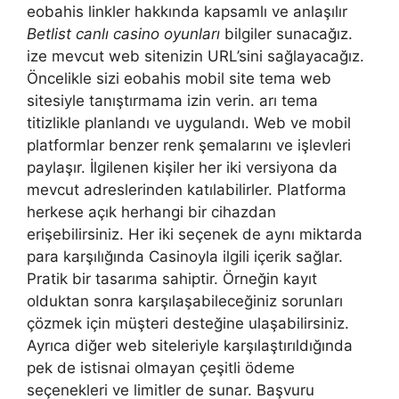
eobahis linkler hakkında kapsamlı ve anlaşılır
Betlist canlı casino oyunları
bilgiler sunacağız.
ize mevcut web sitenizin URL’sini sağlayacağız.
Öncelikle sizi eobahis mobil site tema web
sitesiyle tanıştırmama izin verin. arı tema
titizlikle planlandı ve uygulandı. Web ve mobil
platformlar benzer renk şemalarını ve işlevleri
paylaşır. İlgilenen kişiler her iki versiyona da
mevcut adreslerinden katılabilirler. Platforma
herkese açık herhangi bir cihazdan
erişebilirsiniz. Her iki seçenek de aynı miktarda
para karşılığında Casinoyla ilgili içerik sağlar.
Pratik bir tasarıma sahiptir. Örneğin kayıt
olduktan sonra karşılaşabileceğiniz sorunları
çözmek için müşteri desteğine ulaşabilirsiniz.
Ayrıca diğer web siteleriyle karşılaştırıldığında
pek de istisnai olmayan çeşitli ödeme
seçenekleri ve limitler de sunar. Başvuru