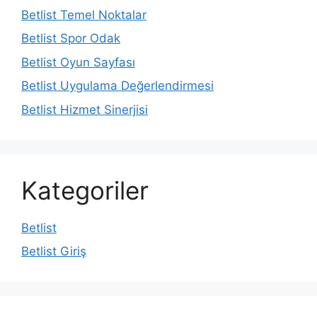
Betlist Temel Noktalar
Betlist Spor Odak
Betlist Oyun Sayfası
Betlist Uygulama Değerlendirmesi
Betlist Hizmet Sinerjisi
Kategoriler
Betlist
Betlist Giriş