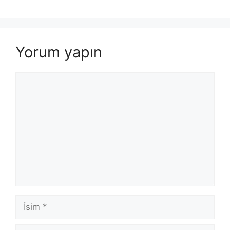
Yorum yapın
Yorum
İsim
E-