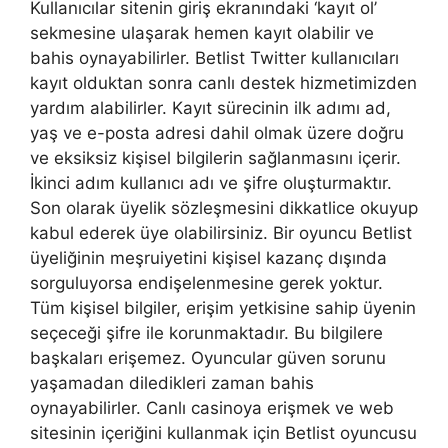
Kullanıcılar sitenin giriş ekranındaki ‘kayıt ol’
sekmesine ulaşarak hemen kayıt olabilir ve
bahis oynayabilirler. Betlist Twitter kullanıcıları
kayıt olduktan sonra canlı destek hizmetimizden
yardım alabilirler. Kayıt sürecinin ilk adımı ad,
yaş ve e-posta adresi dahil olmak üzere doğru
ve eksiksiz kişisel bilgilerin sağlanmasını içerir.
İkinci adım kullanıcı adı ve şifre oluşturmaktır.
Son olarak üyelik sözleşmesini dikkatlice okuyup
kabul ederek üye olabilirsiniz. Bir oyuncu Betlist
üyeliğinin meşruiyetini kişisel kazanç dışında
sorguluyorsa endişelenmesine gerek yoktur.
Tüm kişisel bilgiler, erişim yetkisine sahip üyenin
seçeceği şifre ile korunmaktadır. Bu bilgilere
başkaları erişemez. Oyuncular güven sorunu
yaşamadan diledikleri zaman bahis
oynayabilirler. Canlı casinoya erişmek ve web
sitesinin içeriğini kullanmak için Betlist oyuncusu