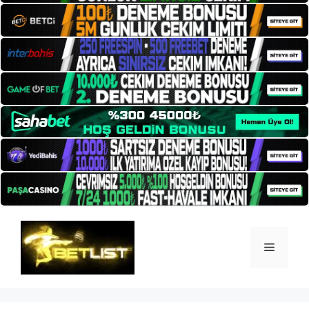
İçeriğe
atla
Menü