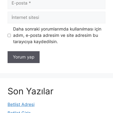
posta
İnternet
sitesi
Daha sonraki yorumlarımda kullanılması için
adım, e-posta adresim ve site adresim bu
tarayıcıya kaydedilsin.
Son Yazılar
Betlist Adresi
Betlist Giriş