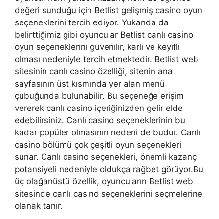
değeri sunduğu için Betlist gelişmiş casino oyun
seçeneklerini tercih ediyor. Yukarıda da
belirttiğimiz gibi oyuncular Betlist canlı casino
oyun seçeneklerini güvenilir, karlı ve keyifli
olması nedeniyle tercih etmektedir. Betlist web
sitesinin canlı casino özelliği, sitenin ana
sayfasının üst kısmında yer alan menü
çubuğunda bulunabilir. Bu seçeneğe erişim
vererek canlı casino içeriğinizden gelir elde
edebilirsiniz. Canlı casino seçeneklerinin bu
kadar popüler olmasının nedeni de budur. Canlı
casino bölümü çok çeşitli oyun seçenekleri
sunar. Canlı casino seçenekleri, önemli kazanç
potansiyeli nedeniyle oldukça rağbet görüyor.Bu
üç olağanüstü özellik, oyuncuların Betlist web
sitesinde canlı casino seçeneklerini seçmelerine
olanak tanır.