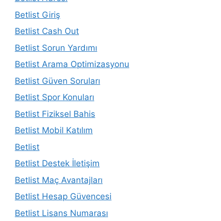
Betlist Giriş
Betlist Cash Out
Betlist Sorun Yardımı
Betlist Arama Optimizasyonu
Betlist Güven Soruları
Betlist Spor Konuları
Betlist Fiziksel Bahis
Betlist Mobil Katılım
Betlist
Betlist Destek İletişim
Betlist Maç Avantajları
Betlist Hesap Güvencesi
Betlist Lisans Numarası