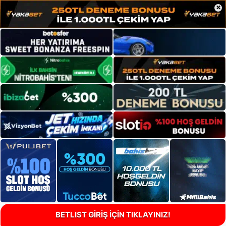
×
BETLIST GİRİŞ İÇİN TIKLAYINIZ!