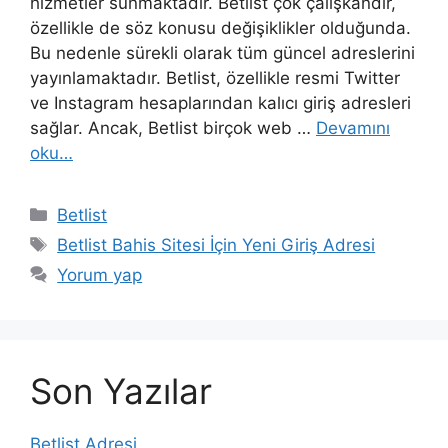
hizmetler sunmaktadır. Betlist çok çalışkandır,
özellikle de söz konusu değişiklikler olduğunda.
Bu nedenle sürekli olarak tüm güncel adreslerini
yayınlamaktadır. Betlist, özellikle resmi Twitter
ve Instagram hesaplarından kalıcı giriş adresleri
sağlar. Ancak, Betlist birçok web …
Devamını
oku…
Kategoriler
Betlist
Etiketler
Betlist Bahis Sitesi İçin Yeni Giriş Adresi
Yorum yap
Son Yazılar
Betlist Adresi