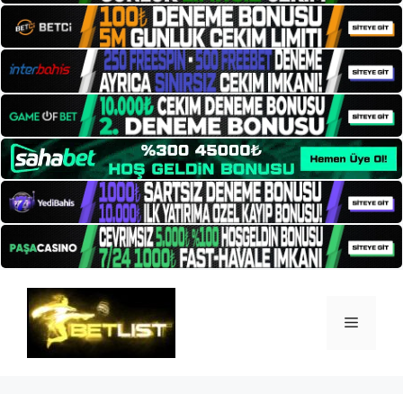
İçeriğe
atla
Menü