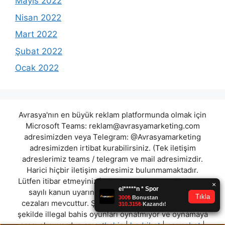
Mayıs 2022
Nisan 2022
Mart 2022
Şubat 2022
Ocak 2022
Avrasya'nın en büyük reklam platformunda olmak için
Microsoft Teams:
reklam@avrasyamarketing.com
adresimizden veya Telegram: @Avrasyamarketing
adresimizden irtibat kurabilirsiniz. (Tek iletişim
adreslerimiz teams / telegram ve mail adresimizdir.
Harici hiçbir iletişim adresimiz bulunmamaktadır.
Lütfen itibar etmeyiniz.) Türkiye yasalarına göre 7258
sayılı kanun uyarınca yasa dışı bahis oynamanın
cezaları mevcuttur. Şu an bulunduğunuz site hiç bir
şekilde illegal bahis oyunları oynatmıyor ve oynamaya