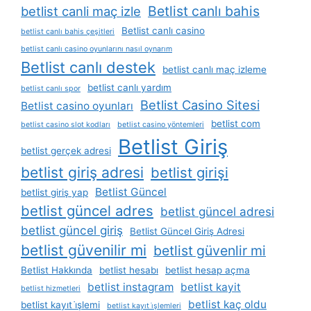
Betlist canlı bahis
betlist canli maç izle
Betlist canlı casino
betlist canlı bahis çeşitleri
betlist canlı casino oyunlarını nasıl oynarım
Betlist canlı destek
betlist canlı maç izleme
betlist canlı yardım
betlist canlı spor
Betlist Casino Sitesi
Betlist casino oyunları
betlist com
betlist casino slot kodları
betlist casino yöntemleri
Betlist Giriş
betlist gerçek adresi
betlist giriş adresi
betlist girişi
Betlist Güncel
betlist giriş yap
betlist güncel adres
betlist güncel adresi
betlist güncel giriş
Betlist Güncel Giriş Adresi
betlist güvenilir mi
betlist güvenlir mi
Betlist Hakkında
betlist hesabı
betlist hesap açma
betlist instagram
betlist kayit
betlist hizmetleri
betlist kaç oldu
betlist kayıt i̇şlemi
betlist kayıt i̇şlemleri