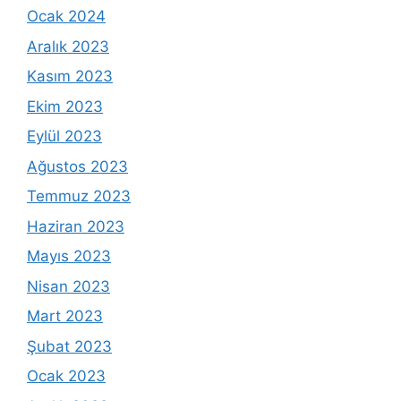
Ocak 2024
Aralık 2023
Kasım 2023
Ekim 2023
Eylül 2023
Ağustos 2023
Temmuz 2023
Haziran 2023
Mayıs 2023
Nisan 2023
Mart 2023
Şubat 2023
Ocak 2023