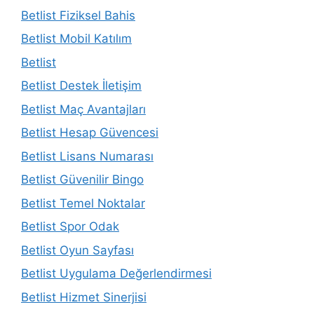
Betlist Fiziksel Bahis
Betlist Mobil Katılım
Betlist
Betlist Destek İletişim
Betlist Maç Avantajları
Betlist Hesap Güvencesi
Betlist Lisans Numarası
Betlist Güvenilir Bingo
Betlist Temel Noktalar
Betlist Spor Odak
Betlist Oyun Sayfası
Betlist Uygulama Değerlendirmesi
Betlist Hizmet Sinerjisi