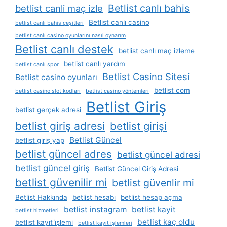
Betlist canlı bahis
betlist canli maç izle
Betlist canlı casino
betlist canlı bahis çeşitleri
betlist canlı casino oyunlarını nasıl oynarım
Betlist canlı destek
betlist canlı maç izleme
betlist canlı yardım
betlist canlı spor
Betlist Casino Sitesi
Betlist casino oyunları
betlist com
betlist casino slot kodları
betlist casino yöntemleri
Betlist Giriş
betlist gerçek adresi
betlist giriş adresi
betlist girişi
Betlist Güncel
betlist giriş yap
betlist güncel adres
betlist güncel adresi
betlist güncel giriş
Betlist Güncel Giriş Adresi
betlist güvenilir mi
betlist güvenlir mi
Betlist Hakkında
betlist hesabı
betlist hesap açma
betlist instagram
betlist kayit
betlist hizmetleri
betlist kaç oldu
betlist kayıt i̇şlemi
betlist kayıt i̇şlemleri