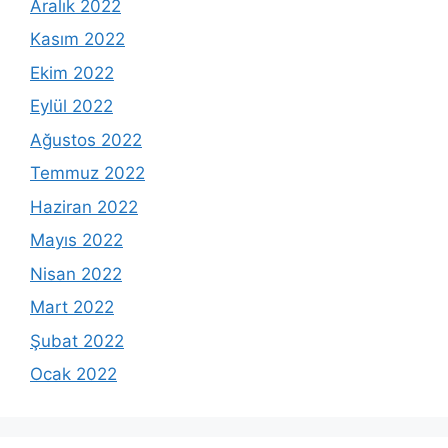
Aralık 2022
Kasım 2022
Ekim 2022
Eylül 2022
Ağustos 2022
Temmuz 2022
Haziran 2022
Mayıs 2022
Nisan 2022
Mart 2022
Şubat 2022
Ocak 2022