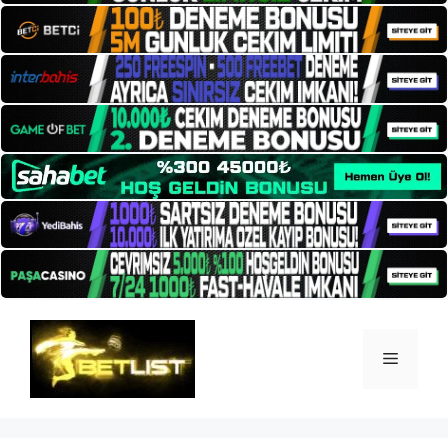
İçeriğe
atla
Menü