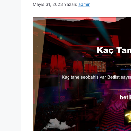
Mayıs 31, 2023
Yazarı:
admin