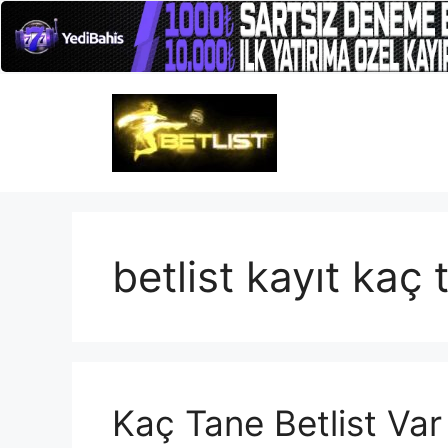
İçeriğe
atla
betlist kayıt kaç 
Kaç Tane Betlist Var